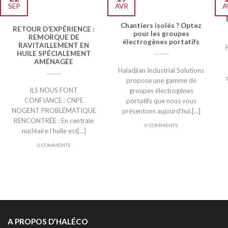
SEP
AVR
A
Chantiers isolés ? Optez
RETOUR D’EXPÉRIENCE :
pour les groupes
REMORQUE DE
électrogènes portatifs
RAVITAILLEMENT EN
HUILE SPÉCIALEMENT
AMÉNAGÉE
Haladjian Industrial Solutions
propose une gamme de
ILS NOUS FONT
groupes électrogènes
CONFIANCE : CNPE
portatifs que nous vous
NOGENT PROBLÉMATIQUE
présentons aujourd’hui.[...]
RENCONTRÉE : En centrale
0 COMMENTS
nucléaire l’huile est[...]
0 COMMENTS
A PROPOS D’HALÉCO