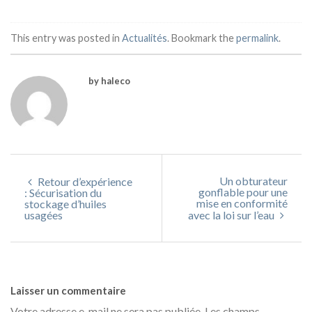
This entry was posted in
Actualités
. Bookmark the
permalink
.
by haleco
Un obturateur
Retour d’expérience
gonflable pour une
: Sécurisation du
mise en conformité
stockage d’huiles
usagées
avec la loi sur l’eau
Laisser un commentaire
Votre adresse e-mail ne sera pas publiée.
Les champs